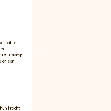
liteit te
eem
unt u hierop
e en een
hun kracht.