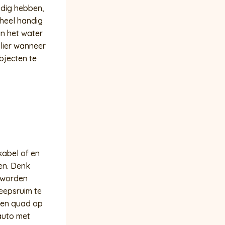
nodig hebben,
heel handig
an het water
 lier wanneer
bjecten te
kabel of en
en. Denk
k worden
heepsruim te
 een quad op
 auto met