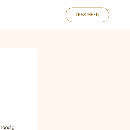
LEES MEER
 handig