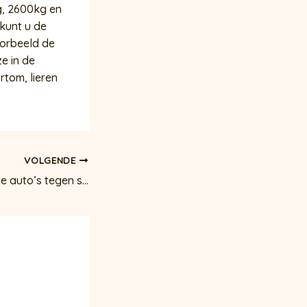
g, 2600kg en
 kunt u de
oorbeeld de
e in de
tom, lieren
VOLGENDE
Sloopregeling oude auto’s tegen stikstofcrisis