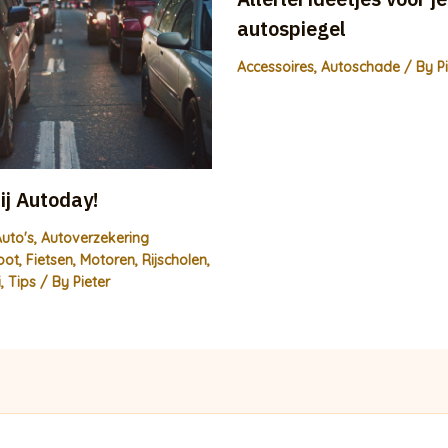
autospiegel
Accessoires
,
Autoschade
/ By
P
j Autoday!
uto's
,
Autoverzekering
oot
,
Fietsen
,
Motoren
,
Rijscholen
,
i
,
Tips
/ By
Pieter