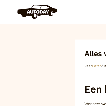
Ga
naar
de
inhoud
Alles 
Door
Pieter
/
2
Een 
Wanneer we 