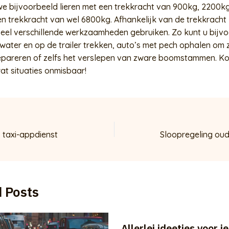
e bijvoorbeeld lieren met een trekkracht van 900kg, 2200k
en trekkracht van wel 6800kg. Afhankelijk van de trekkracht
 veel verschillende werkzaamheden gebruiken. Zo kunt u bijv
 water en op de trailer trekken, auto’s met pech ophalen om z
epareren of zelfs het verslepen van zware boomstammen. Kor
 wat situaties onmisbaar!
s taxi-appdienst
 Posts
Allerlei ideetjes voor je