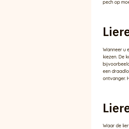
pech op moe
Lier
Wanneer u ee
kiezen. De 
bijvoorbeel
een draadlo
ontvanger. H
Lier
Waar de lie