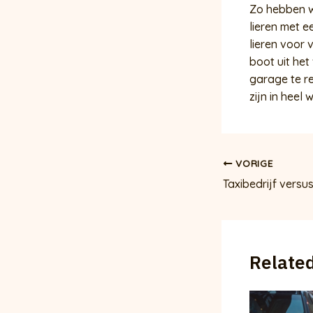
Zo hebben w
lieren met e
lieren voor
boot uit het
garage te r
zijn in heel
Bericht
VORIGE
navigatie
Taxibedrijf versu
Related