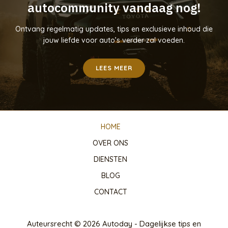
autocommunity vandaag nog!
Ontvang regelmatig updates, tips en exclusieve inhoud die
jouw liefde voor auto’s verder zal voeden.
LEES MEER
HOME
OVER ONS
DIENSTEN
BLOG
CONTACT
Auteursrecht © 2026 Autoday - Dagelijkse tips en