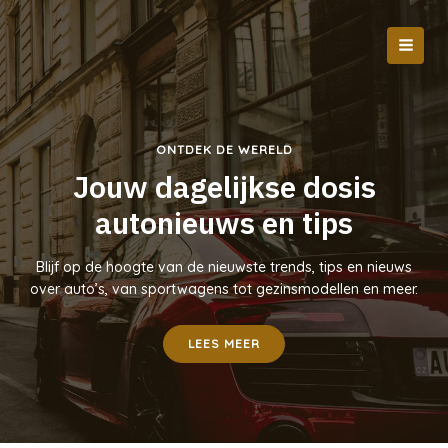
Ga
naar
de
MAI
inhoud
MEN
ONTDEK DE WERELD
Jouw dagelijkse dosis
autonieuws en tips
Blijf op de hoogte van de nieuwste trends, tips en nieuws
over auto’s, van sportwagens tot gezinsmodellen en meer.
LEES MEER