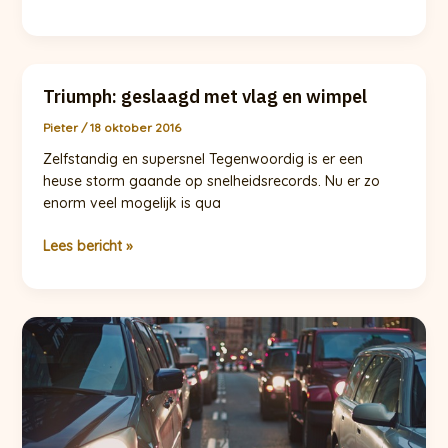
A
halen?
Er
zijn
Triumph: geslaagd met vlag en wimpel
verschillende
mogelijkheden!
Pieter
/
18 oktober 2016
Zelfstandig en supersnel Tegenwoordig is er een
heuse storm gaande op snelheidsrecords. Nu er zo
enorm veel mogelijk is qua
Triumph:
Lees bericht »
geslaagd
met
vlag
en
wimpel