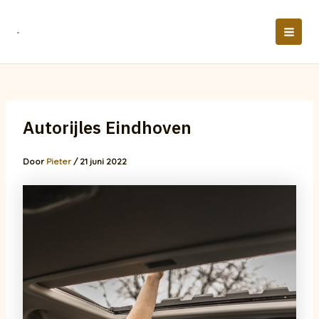
Ga
naar
de
MAI
inhoud
MEN
Autorijles Eindhoven
Door
Pieter
/
21 juni 2022