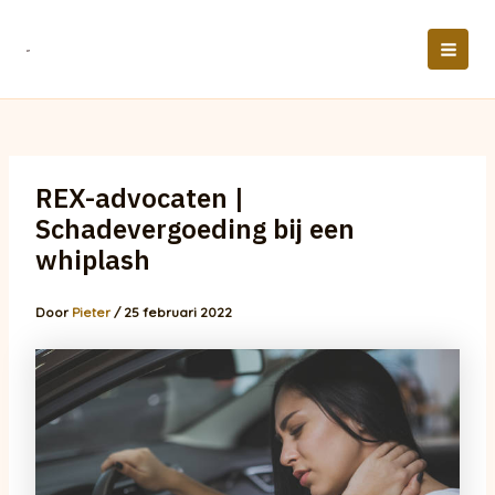
Ga
naar
de
MAI
inhoud
MEN
REX-advocaten |
Schadevergoeding bij een
whiplash
Door
Pieter
/
25 februari 2022