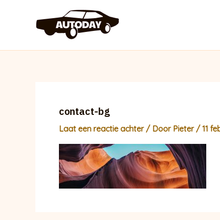
Ga
naar
de
inhoud
contact-bg
Laat een reactie achter
/ Door
Pieter
/
11 fe