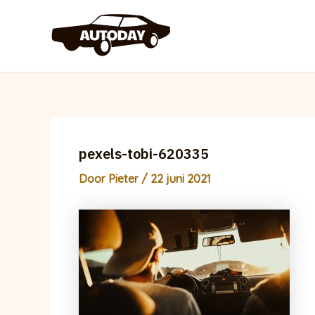
Ga
naar
de
inhoud
pexels-tobi-620335
Door
Pieter
/
22 juni 2021